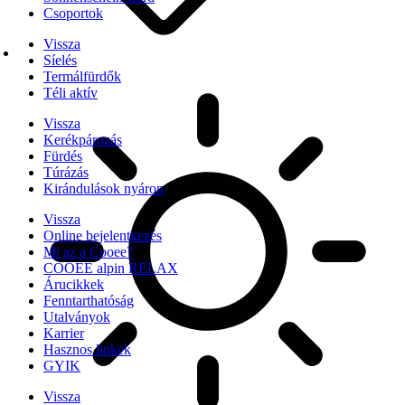
Csoportok
Vissza
Síelés
Termálfürdők
Téli aktív
Vissza
Kerékpározás
Fürdés
Túrázás
Kirándulások nyáron
Vissza
Online bejelentkezés
Mi az a Cooee?
COOEE alpin RELAX
Árucikkek
Fenntarthatóság
Utalványok
Karrier
Hasznos linkek
GYIK
Vissza