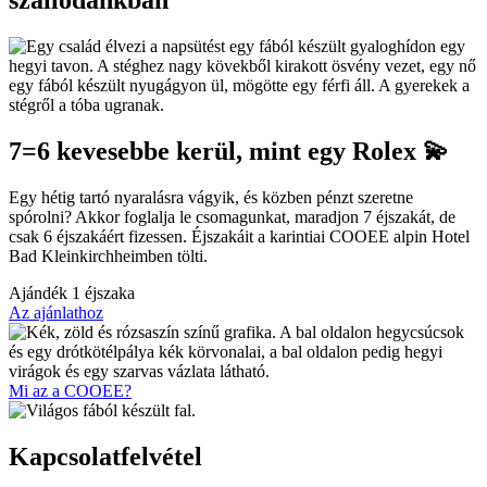
szállodánkban
7=6 kevesebbe kerül, mint egy Rolex 💫
Egy hétig tartó nyaralásra vágyik, és közben pénzt szeretne
spórolni? Akkor foglalja le csomagunkat, maradjon 7 éjszakát, de
csak 6 éjszakáért fizessen. Éjszakáit a karintiai COOEE alpin Hotel
Bad Kleinkirchheimben tölti.
Ajándék
1 éjszaka
Az ajánlathoz
Mi az a COOEE?
Kapcsolatfelvétel