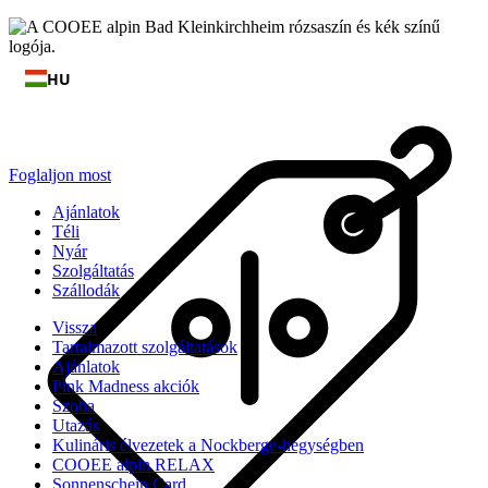
HU
Foglaljon most
Ajánlatok
Téli
Nyár
Szolgáltatás
Szállodák
Vissza
Tartalmazott szolgáltatások
Ajánlatok
Pink Madness akciók
Szoba
Utazás
Kulináris élvezetek a Nockberge-hegységben
COOEE alpin RELAX
Sonnenschein Card