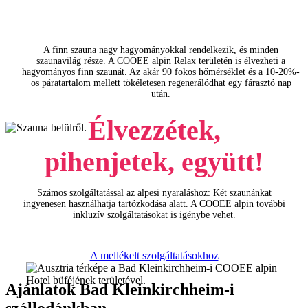
Finn szauna
A finn szauna nagy hagyományokkal rendelkezik, és minden
szaunavilág része. A COOEE alpin Relax területén is élvezheti a
hagyományos finn szaunát. Az akár 90 fokos hőmérséklet és a 10-20%-
os páratartalom mellett tökéletesen regenerálódhat egy fárasztó nap
után.
Élvezzétek,
pihenjetek, együtt!
Számos szolgáltatással az alpesi nyaraláshoz: Két szaunánkat
ingyenesen használhatja tartózkodása alatt. A COOEE alpin további
inkluzív szolgáltatásokat is igénybe vehet.
A mellékelt szolgáltatásokhoz
Ajánlatok Bad Kleinkirchheim-i