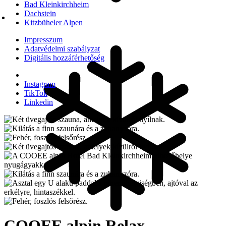
Bad Kleinkirchheim
Dachstein
Kitzbüheler Alpen
Impresszum
Adatvédelmi szabályzat
Digitális hozzáférhetőség
Instagram
TikTok
Linkedin
COOEE alpin Relax