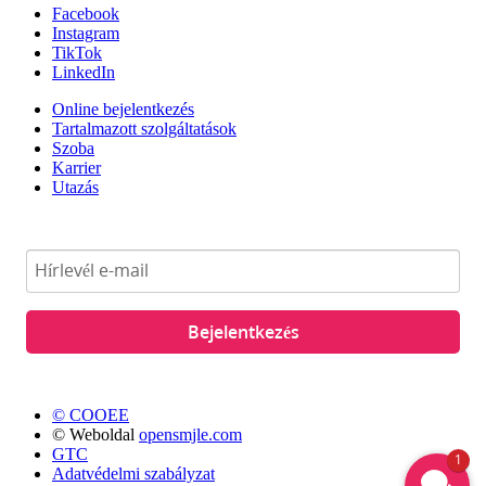
Facebook
Instagram
TikTok
LinkedIn
Online bejelentkezés
Tartalmazott szolgáltatások
Szoba
Karrier
Utazás
Bejelentkezés
© COOEE
© Weboldal
opensmjle.com
GTC
1
Adatvédelmi szabályzat