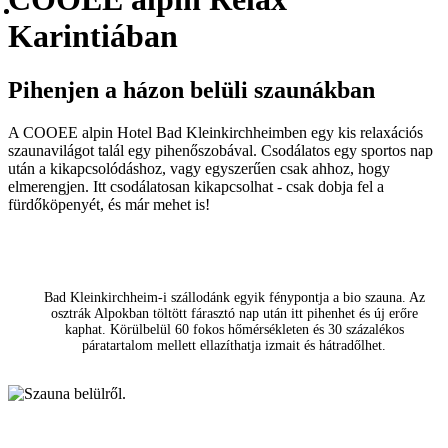
Karintiában
Pihenjen a házon belüli szaunákban
A COOEE alpin Hotel Bad Kleinkirchheimben egy kis relaxációs
szaunavilágot talál egy pihenőszobával. Csodálatos egy sportos nap
után a kikapcsolódáshoz, vagy egyszerűen csak ahhoz, hogy
elmerengjen. Itt csodálatosan kikapcsolhat - csak dobja fel a
fürdőköpenyét, és már mehet is!
Biosauna
Bad Kleinkirchheim-i szállodánk egyik fénypontja a bio szauna. Az
osztrák Alpokban töltött fárasztó nap után itt pihenhet és új erőre
kaphat. Körülbelül 60 fokos hőmérsékleten és 30 százalékos
páratartalom mellett ellazíthatja izmait és hátradőlhet.