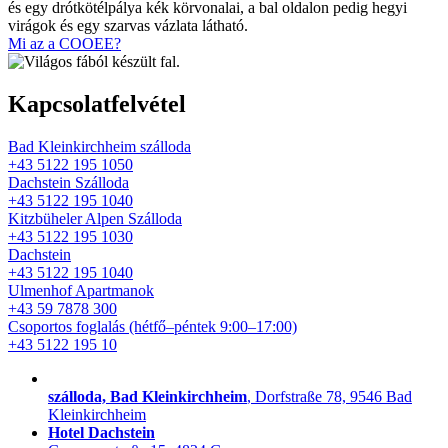
Mi az a COOEE?
Kapcsolatfelvétel
Bad Kleinkirchheim szálloda
+43 5122 195 1050
Dachstein Szálloda
+43 5122 195 1040
Kitzbüheler Alpen Szálloda
+43 5122 195 1030
Dachstein
+43 5122 195 1040
Ulmenhof Apartmanok
+43 59 7878 300
Csoportos foglalás
(hétfő–péntek 9:00–17:00)
+43 5122 195 10
szálloda, Bad Kleinkirchheim
, Dorfstraße 78, 9546 Bad
Kleinkirchheim
Hotel Dachstein