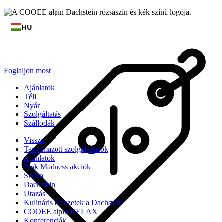
HU
Foglaljon most
Ajánlatok
Téli
Nyár
Szolgáltatás
Szállodák
Vissza
Tartalmazott szolgáltatások
Ajánlatok
Pink Madness akciók
Szoba
Dachstein
Utazás
Kulináris élvezetek a Dachstein
COOEE alpin RELAX
Konferenciák