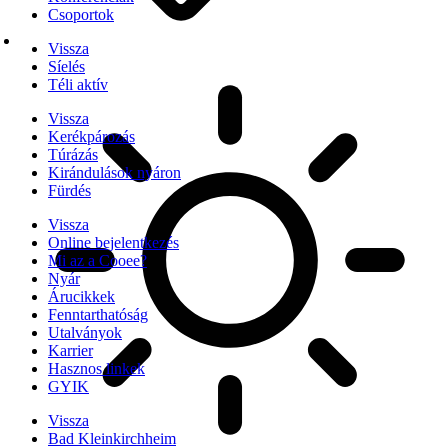
Csoportok
Vissza
Síelés
Téli aktív
Vissza
Kerékpározás
Túrázás
Kirándulások nyáron
Fürdés
Vissza
Online bejelentkezés
Mi az a Cooee?
Nyár
Árucikkek
Fenntarthatóság
Utalványok
Karrier
Hasznos linkek
GYIK
Vissza
Bad Kleinkirchheim