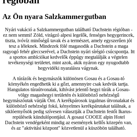
régióban
Az Ön nyara Salzkammergutban
Nyári vakáció a Salzkammergutban található Dachstein régióban -
ez nem semmi! Zöld, virágzó alpesi legelők, fenséges hegygerincek,
tiszta, ivóvíz minőségű tavak és a természet, amely egyszerűen jót
tesz a léleknek. Mindezek fölé magasodik a Dachstein a maga
ragyogó fehér gleccserével, a Dachstein nyári sírégió csúcspontja. Itt
a sportos ambíciókat kedvelők éppúgy megtalálják a végtelen
tevékenységi területet, mint azok, akik nyáron egy nyugodtabb
hegyvidéki nyaralásra vágynak.
A túrázók és hegymászók különösen Gosau és a Gosau-tó
környékén engedhetik ki a gőzt, amennyire csak kedvük tartja.
Hangulatos túraútvonalak, kihívást jelentő hegyi túrák a Gosau-
völgy magashegyi területén és különböző nehézségű
hegymászóutak várják Önt. A kerékpárosok izgalmas útvonalakat és
különböző nehézségi fokú, kényelmes kerékpárutakat találnak, a
siklóernyősök pedig szívesen választják a Dachstein festői Ikarus-
repüléseik kiindulópontjául. A gosaui COOEE alpin Hotel
Dachstein vendégeként mindig az események kellős közepén van,
és az "aktivitási központ" közvetlenül a küszöbön található.