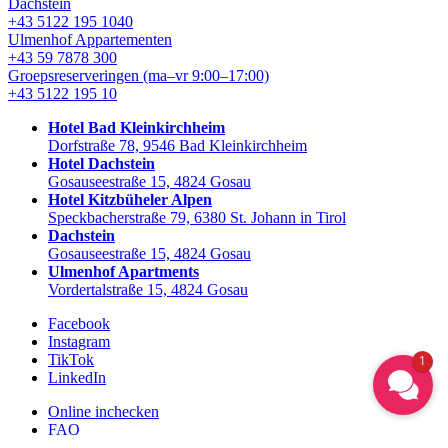
Dachstein
+43 5122 195 1040
Ulmenhof Appartementen
+43 59 7878 300
Groepsreserveringen
(ma–vr 9:00–17:00)
+43 5122 195 10
Hotel Bad Kleinkirchheim
Dorfstraße 78, 9546 Bad Kleinkirchheim
Hotel Dachstein
Gosauseestraße 15, 4824 Gosau
Hotel Kitzbüheler Alpen
Speckbacherstraße 79, 6380 St. Johann in Tirol
Dachstein
Gosauseestraße 15, 4824 Gosau
Ulmenhof Apartments
Vordertalstraße 15, 4824 Gosau
Facebook
Instagram
TikTok
1
LinkedIn
Online inchecken
FAQ
Nuttige links