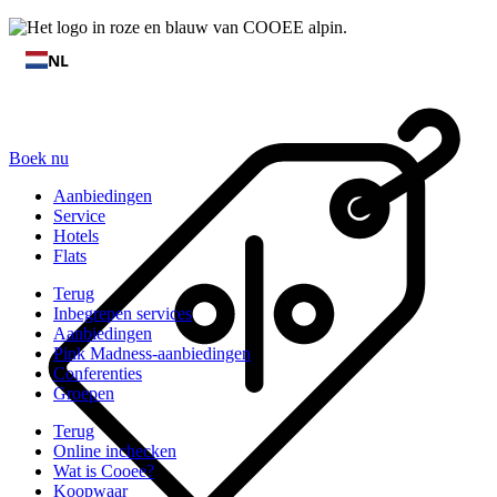
NL
Boek nu
Aanbiedingen
Service
Hotels
Flats
Terug
Inbegrepen services
Aanbiedingen
Pink Madness-aanbiedingen
Conferenties
Groepen
Terug
Online inchecken
Wat is Cooee?
Koopwaar