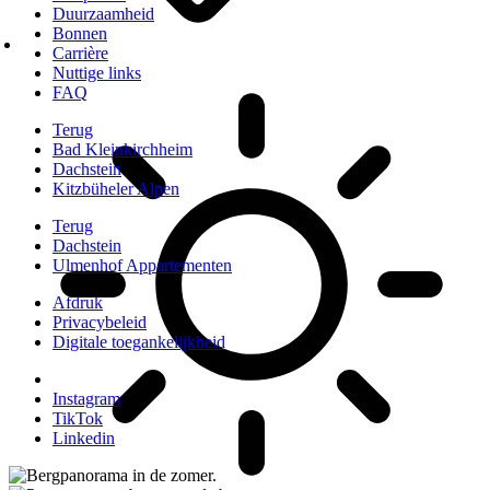
Duurzaamheid
Bonnen
Carrière
Nuttige links
FAQ
Terug
Bad Kleinkirchheim
Dachstein
Kitzbüheler Alpen
Terug
Dachstein
Ulmenhof Appartementen
Afdruk
Privacybeleid
Digitale toegankelijkheid
Instagram
TikTok
Linkedin