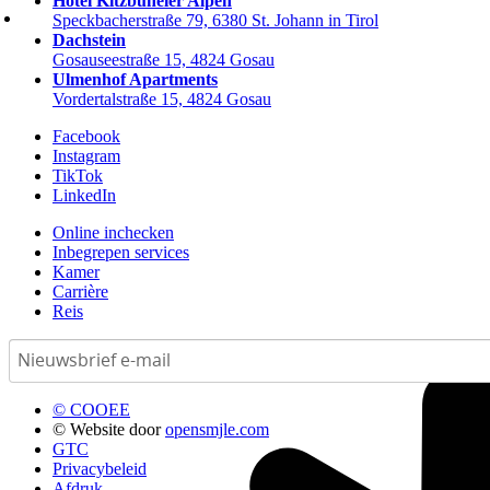
Hotel Kitzbüheler Alpen
Speckbacherstraße 79, 6380 St. Johann in Tirol
Dachstein
Gosauseestraße 15, 4824 Gosau
Ulmenhof Apartments
Vordertalstraße 15, 4824 Gosau
Facebook
Instagram
TikTok
LinkedIn
Online inchecken
Inbegrepen services
Kamer
Carrière
Reis
© COOEE
© Website door
opensmjle.com
GTC
Privacybeleid
Afdruk