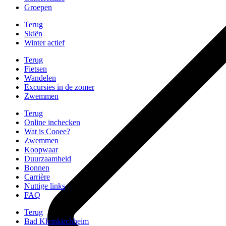
Groepen
Terug
Skiën
Winter actief
Terug
Fietsen
Wandelen
Excursies in de zomer
Zwemmen
Terug
Online inchecken
Wat is Cooee?
Zwemmen
Koopwaar
Duurzaamheid
Bonnen
Carrière
Nuttige links
FAQ
Terug
Bad Kleinkirchheim