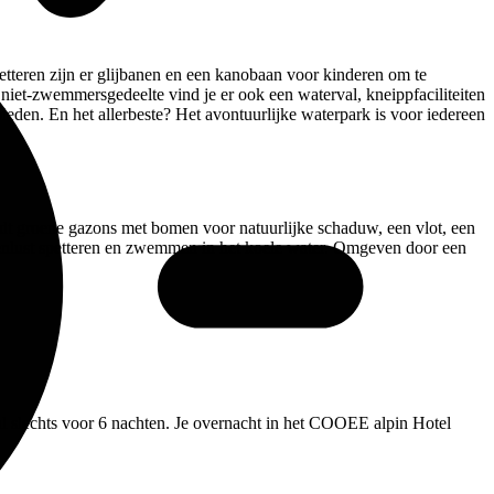
petteren zijn er glijbanen en een kanobaan voor kinderen om te
niet-zwemmersgedeelte vind je er ook een waterval, kneippfaciliteiten
eden. En het allerbeste? Het avontuurlijke waterpark is voor iedereen
edt groene gazons met bomen voor natuurlijke schaduw, een vlot, een
rtenlust spetteren en zwemmen in het koele water. Omgeven door een
aal slechts voor 6 nachten. Je overnacht in het COOEE alpin Hotel