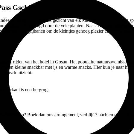
ass Gschütt
randeerd een glimlach op het gezicht van elk kind. Naast waterpret en s
uur natuurlijk gereinigd door de vele planten. Naast een zwemmers- en 
schommels en glijbanen om de kleintjes genoeg plezier en vermaak te bi
minuten rijden van het hotel in Gosau. Het populaire natuurzwembad bi
e en een kleine snackbar met ijs en warme snacks. Hier kun je naar ha
oramisch uitzicht.
d geld besparen? Boek dan ons arrangement, verblijf 7 nachten maar bet