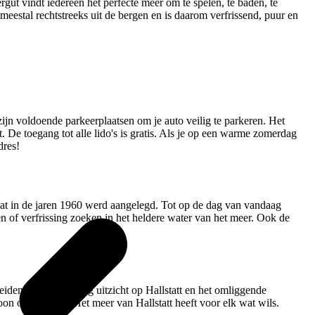
ut vindt iedereen het perfecte meer om te spelen, te baden, te
stal rechtstreeks uit de bergen en is daarom verfrissend, puur en
zijn voldoende parkeerplaatsen om je auto veilig te parkeren. Het
De toegang tot alle lido's is gratis. Als je op een warme zomerdag
dres!
 dat in de jaren 1960 werd aangelegd. Tot op de dag van vandaag
n of verfrissing zoeken in het heldere water van het meer. Ook de
iden en een prachtig uitzicht op Hallstatt en het omliggende
oon ontspannen: Het meer van Hallstatt heeft voor elk wat wils.