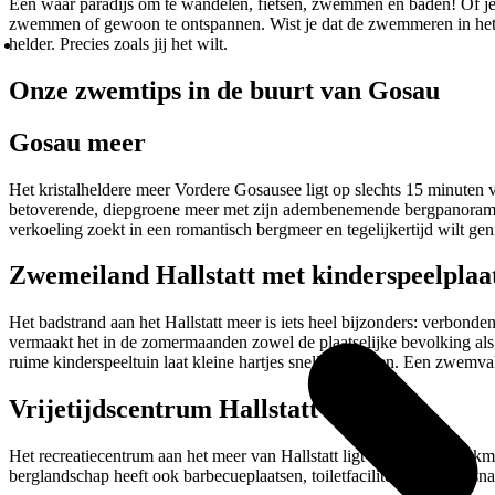
Een waar paradijs om te wandelen, fietsen, zwemmen en baden! Of je n
zwemmen of gewoon te ontspannen. Wist je dat de zwemmeren in het S
helder. Precies zoals jij het wilt.
Onze zwemtips in de buurt van Gosau
Gosau meer
Het kristalheldere meer Vordere Gosausee ligt op slechts 15 minuten va
betoverende, diepgroene meer met zijn adembenemende bergpanorama bi
verkoeling zoekt in een romantisch bergmeer en tegelijkertijd wilt genie
Zwemeiland Hallstatt met kinderspeelplaa
Het badstrand aan het Hallstatt meer is iets heel bijzonders: verbon
vermaakt het in de zomermaanden zowel de plaatselijke bevolking als 
ruime kinderspeeltuin laat kleine hartjes sneller kloppen. Een zwemv
Vrijetijdscentrum Hallstatt
Het recreatiecentrum aan het meer van Hallstatt ligt op ongeveer 2 km
berglandschap heeft ook barbecueplaatsen, toiletfaciliteiten en een s