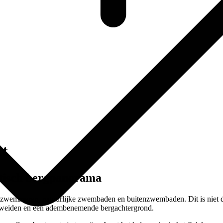
t
stisch bergpanorama
e zwemmeren, natuurlijke zwembaden en buitenzwembaden. Dit is niet d
e weiden en een adembenemende bergachtergrond.