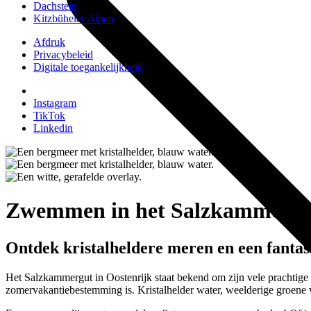
Dachstein
Kitzbüheler Alpen
Afdruk
Privacybeleid
Digitale toegankelijkheid
Instagram
TikTok
Linkedin
Zwemmen in het Salzkammergu
Ontdek kristalheldere meren en een fanta
Het Salzkammergut in Oostenrijk staat bekend om zijn vele prachtig
zomervakantiebestemming is. Kristalhelder water, weelderige groen