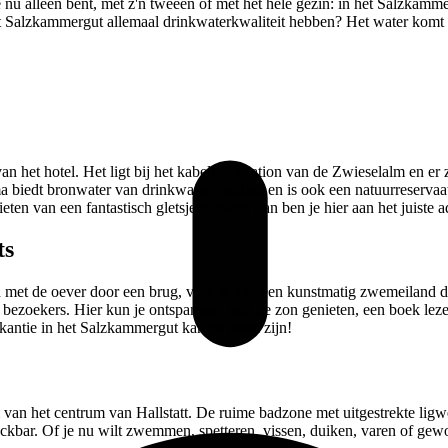
u alleen bent, met z'n tweeën of met het hele gezin: in het Salzkammerg
alzkammergut allemaal drinkwaterkwaliteit hebben? Het water komt mee
n het hotel. Het ligt bij het kabelbaanstation van de Zwieselalm en er 
edt bronwater van drinkwaterkwaliteit en is ook een natuurreservaat. 
ten van een fantastisch gletsjeruitzicht, dan ben je hier aan het juiste a
ts
den met de oever door een brug, vind je hier een kunstmatig zwemeiland
bezoekers. Hier kun je ontspannen, van de zon genieten, een boek leze
akantie in het Salzkammergut kan zo mooi zijn!
 van het centrum van Hallstatt. De ruime badzone met uitgestrekte ligwe
nackbar. Of je nu wilt zwemmen, spetteren, vissen, duiken, varen of gew