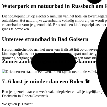
Waterpark en natuurbad in Russbach am P
Dit hoogtepunt ligt op slechts 5 minuten van het hotel en tovert gega
ontdekken. Het natuurlijke zwembad is volledig chloorvrij en wordt p
en armbaden voor je gezondheid. Er is ook een kinderspeelplaats met 
gratis te bezoeken.
Untersee strandbad in Bad Goisern
Het romantische lido aan het meer van Hallstatt ligt op ongeveer 20 
kinderspeelplaats met trampoline, douches, een apart nudistengedeelt
dromerig berglandschap kun je altijd genieten van een fantastisch pan
Zomeraanbiedingen in het Salzkammergut
7=6 kost je minder dan een Rolex 💫
Ben je op zoek naar een week vakantieplezier en wil je tegelijkertij
Dachstein in Opper-Oostenrijk.
We geven je
1 nacht