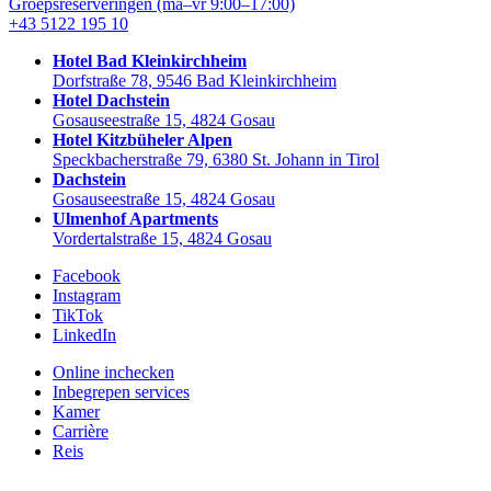
Groepsreserveringen
(ma–vr 9:00–17:00)
+43 5122 195 10
Hotel Bad Kleinkirchheim
Dorfstraße 78, 9546 Bad Kleinkirchheim
Hotel Dachstein
Gosauseestraße 15, 4824 Gosau
Hotel Kitzbüheler Alpen
Speckbacherstraße 79, 6380 St. Johann in Tirol
Dachstein
Gosauseestraße 15, 4824 Gosau
Ulmenhof Apartments
Vordertalstraße 15, 4824 Gosau
Facebook
Instagram
TikTok
LinkedIn
Online inchecken
Inbegrepen services
Kamer
Carrière
Reis