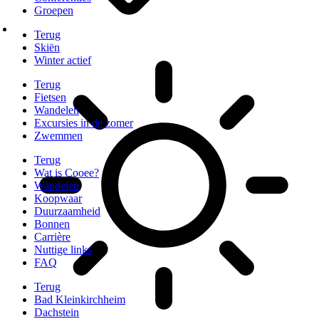
Groepen
Terug
Skiën
Winter actief
Terug
Fietsen
Wandelen
Excursies in de zomer
Zwemmen
Terug
Wat is Cooee?
Wandelen
Koopwaar
Duurzaamheid
Bonnen
Carrière
Nuttige links
FAQ
Terug
Bad Kleinkirchheim
Dachstein