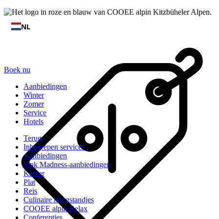
NL
Boek nu
Aanbiedingen
Winter
Zomer
Service
Hotels
Terug
Inbegrepen services
Aanbiedingen
Pink Madness-aanbiedingen
Kamer
Plat
Reis
Culinaire hoogstandjes
COOEE alpin Relax
Conferenties