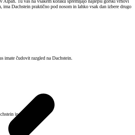
 v Alpah. Tu vas na vsakem koraku spremljajo najlepši gorski vrhovi
uu, ima Dachstein praktično pod nosom in lahko vsak dan izbere drugo
as imate čudovit razgled na Dachstein.
chstein in okolico.