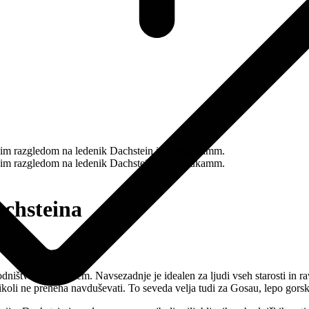
achsteina
ra
ništvo in alpinizem. Navsezadnje je idealen za ljudi vseh starosti in ravn
 nikoli ne preneha navduševati. To seveda velja tudi za Gosau, lepo go