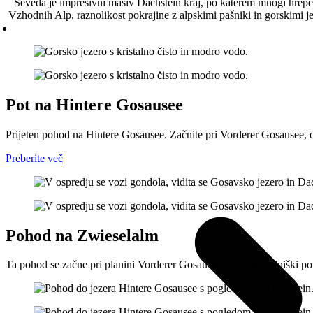
Seveda je impresivni masiv Dachstein kraj, po katerem mnogi hrepen
Vzhodnih Alp, raznolikost pokrajine z alpskimi pašniki in gorskimi 
Pot na Hintere Gosausee
Prijeten pohod na Hintere Gosausee. Začnite pri Vorderer Gosausee, 
Preberite več
Pohod na Zwieselalm
Ta pohod se začne pri planini Vorderer Gosausee in po pohodniški pot