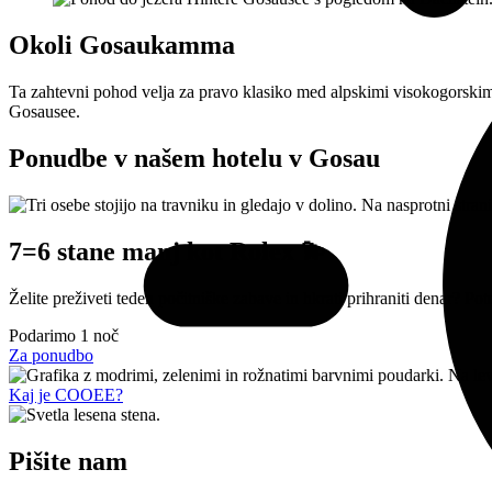
Okoli Gosaukamma
Ta zahtevni pohod velja za pravo klasiko med alpskimi visokogorski
Gosausee.
Ponudbe v našem hotelu v Gosau
7=6 stane manj kot Rolex 💫
Želite preživeti teden počitniške zabave in hkrati prihraniti denar? Po
Podarimo
1 noč
Za ponudbo
Kaj je COOEE?
Pišite nam