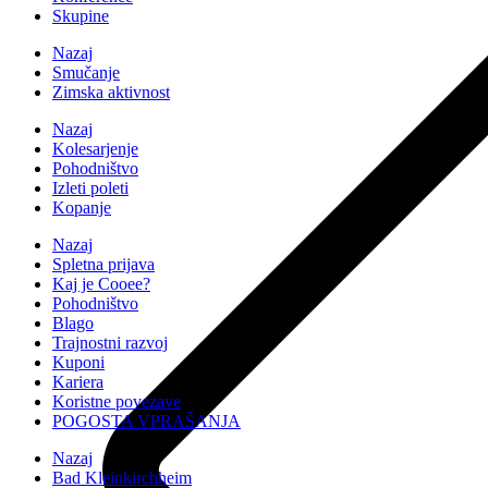
Skupine
Nazaj
Smučanje
Zimska aktivnost
Nazaj
Kolesarjenje
Pohodništvo
Izleti poleti
Kopanje
Nazaj
Spletna prijava
Kaj je Cooee?
Pohodništvo
Blago
Trajnostni razvoj
Kuponi
Kariera
Koristne povezave
POGOSTA VPRAŠANJA
Nazaj
Bad Kleinkirchheim