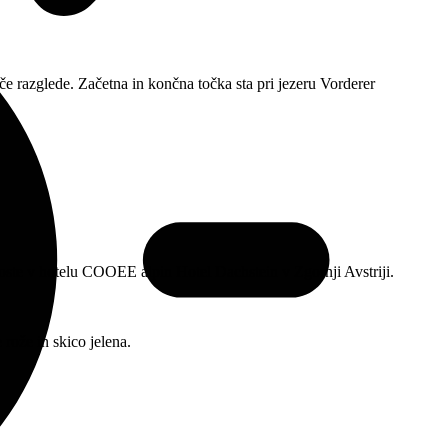
 razglede. Začetna in končna točka sta pri jezeru Vorderer
li boste v hotelu COOEE alpin Hotel Dachstein v Zgornji Avstriji.