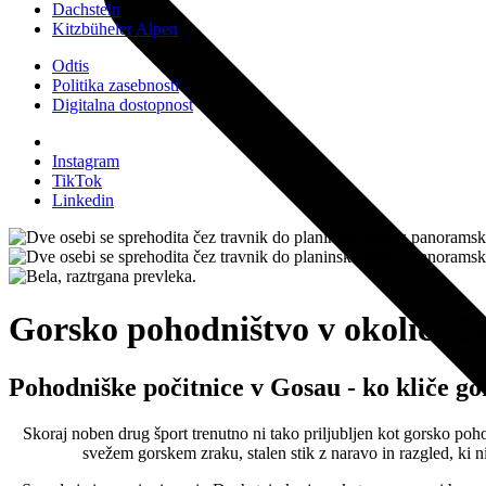
Dachstein
Kitzbüheler Alpen
Odtis
Politika zasebnosti
Digitalna dostopnost
Instagram
TikTok
Linkedin
Gorsko pohodništvo v okolici D
Pohodniške počitnice v Gosau - ko kliče go
Skoraj noben drug šport trenutno ni tako priljubljen kot gorsko pohod
svežem gorskem zraku, stalen stik z naravo in razgled, ki