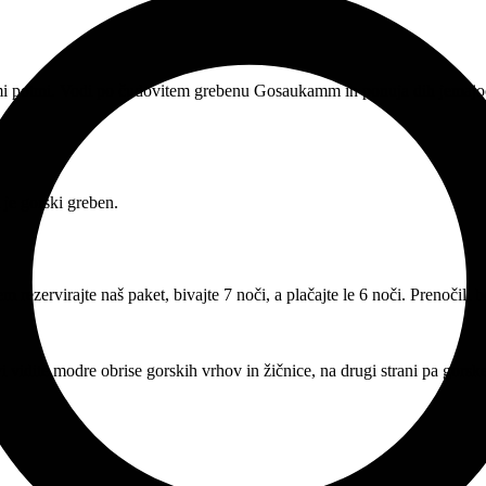
mi potmi. Vodi po čudovitem grebenu Gosaukamm in ponuja dih jemajoče
tem rezervirajte naš paket, bivajte 7 noči, a plačajte le 6 noči. Prenoči