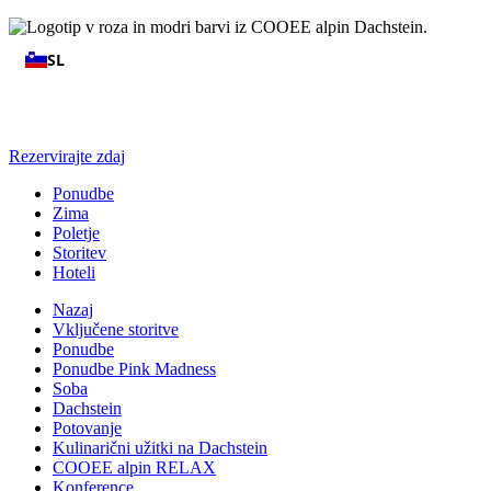
SL
Rezervirajte zdaj
Ponudbe
Zima
Poletje
Storitev
Hoteli
Nazaj
Vključene storitve
Ponudbe
Ponudbe Pink Madness
Soba
Dachstein
Potovanje
Kulinarični užitki na Dachstein
COOEE alpin RELAX
Konference