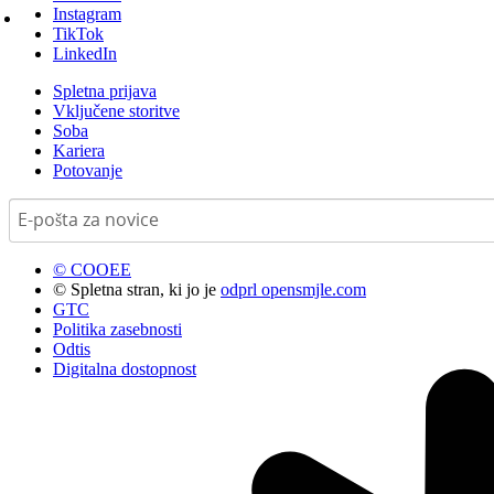
Instagram
TikTok
LinkedIn
Spletna prijava
Vključene storitve
Soba
Kariera
Potovanje
© COOEE
© Spletna stran, ki jo je
odprl opensmjle.com
GTC
Politika zasebnosti
Odtis
Digitalna dostopnost