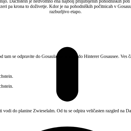
ijo. Dachstein je nedvomno ena najbolj priljubljenih pohodniških poti
jezeri pa krona to doživetje. Kdor je na pohodniških počitnicah v Gosa
razburljivo etapo.
od tam se odpravite do Gosaulacke in nato do Hinterer Gosausee. Ves č
i vodi do planine Zwieselalm. Od tu se odpira veličasten razgled na Da