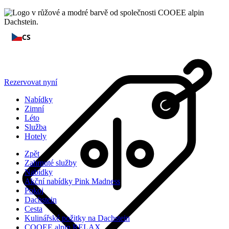
CS
Rezervovat nyní
Nabídky
Zimní
Léto
Služba
Hotely
Zpět
Zahrnuté služby
Nabídky
Akční nabídky Pink Madness
Pokoj
Dachstein
Cesta
Kulinářské požitky na Dachstein
COOEE alpin RELAX