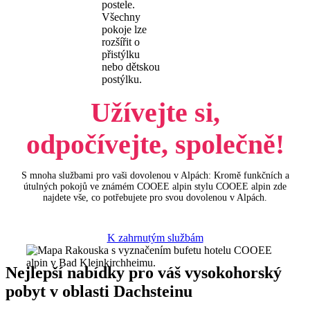
postele.
Všechny
pokoje lze
rozšířit o
přistýlku
nebo dětskou
postýlku.
Užívejte si,
odpočívejte, společně!
S mnoha službami pro vaši dovolenou v Alpách: Kromě funkčních a
útulných pokojů ve známém COOEE alpin stylu COOEE alpin zde
najdete vše, co potřebujete pro svou dovolenou v Alpách.
K zahrnutým službám
Nejlepší nabídky pro váš vysokohorský
pobyt v oblasti Dachsteinu