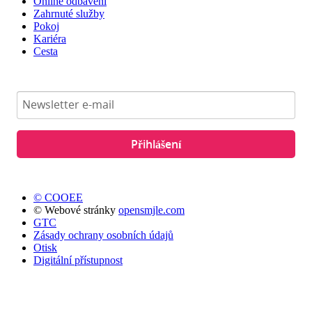
Online odbavení
Zahrnuté služby
Pokoj
Kariéra
Cesta
Přihlášení
© COOEE
© Webové stránky
opensmjle.com
GTC
Zásady ochrany osobních údajů
Otisk
Digitální přístupnost