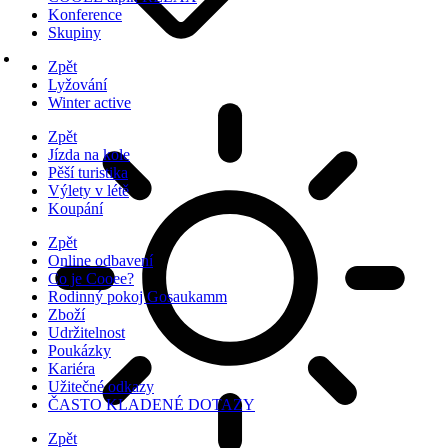
Konference
Skupiny
Zpět
Lyžování
Winter active
Zpět
Jízda na kole
Pěší turistika
Výlety v létě
Koupání
Zpět
Online odbavení
Co je Cooee?
Rodinný pokoj Gosaukamm
Zboží
Udržitelnost
Poukázky
Kariéra
Užitečné odkazy
ČASTO KLADENÉ DOTAZY
Zpět