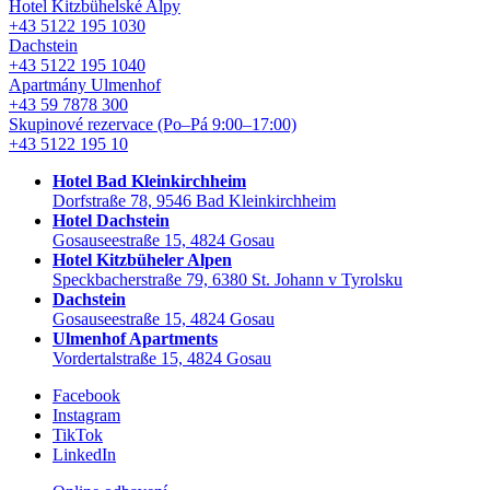
Hotel Kitzbühelské Alpy
+43 5122 195 1030
Dachstein
+43 5122 195 1040
Apartmány Ulmenhof
+43 59 7878 300
Skupinové rezervace
(Po–Pá 9:00–17:00)
+43 5122 195 10
Hotel Bad Kleinkirchheim
Dorfstraße 78, 9546 Bad Kleinkirchheim
Hotel Dachstein
Gosauseestraße 15, 4824 Gosau
Hotel Kitzbüheler Alpen
Speckbacherstraße 79, 6380 St. Johann v Tyrolsku
Dachstein
Gosauseestraße 15, 4824 Gosau
Ulmenhof Apartments
Vordertalstraße 15, 4824 Gosau
Facebook
Instagram
TikTok
LinkedIn