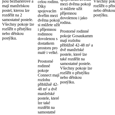
jsou bezbariérové a
Všechny poko
celou rodinu.
mezi dvěma pokoji
mají manželskou
rozšířit o při
Díky
si můžete užít
postel, kterou lze
nebo dětskou
spojovacím
příjemnou
rozdělit na 2
postýlku.
dveřím mezi
dovolenou i jako
samostatné postele.
dvěma pokoji
rodina.
Všechny pokoje lze
si můžete užít
rozšířit o přistýlku
i příjemnou
Prostorné rodinné
nebo dětskou
rodinnou
pokoje Gosaukamm
postýlku.
dovolenou s
mají rozlohu
dostatkem
přibližně 42-48 m² a
prostoru pro
dvě manželské
malé i velké.
postele, které lze
také rozdělit na
Prostorné
samostatné postele.
rodinné
Všechny pokoje lze
pokoje
rozšířit o přistýlku
Connect mají
nebo dětskou
rozlohu
postýlku.
přibližně 42-
48 m² a dvě
manželské
postele, které
lze také
rozdělit na
samostatné