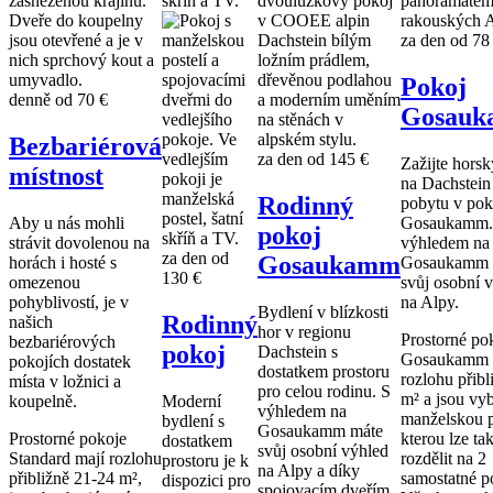
za den od
78
Pokoj
denně od
70 €
Gosau
Bezbariérová
za den od
145 €
Zažijte horsk
místnost
na Dachstei
Rodinný
pobytu v pok
Aby u nás mohli
Gosaukamm.
pokoj
strávit dovolenou na
výhledem na
za den od
Gosaukamm
horách i hosté s
Gosaukamm 
130 €
omezenou
svůj osobní 
pohyblivostí, je v
na Alpy.
Bydlení v blízkosti
Rodinný
našich
hor v regionu
Prostorné po
bezbariérových
pokoj
Dachstein s
Gosaukamm 
pokojích dostatek
dostatkem prostoru
rozlohu přibl
místa v ložnici a
pro celou rodinu. S
m² a jsou vy
koupelně.
Moderní
výhledem na
manželskou p
bydlení s
Gosaukamm máte
Prostorné pokoje
kterou lze ta
dostatkem
svůj osobní výhled
Standard mají rozlohu
rozdělit na 2
prostoru je k
na Alpy a díky
přibližně 21-24 m²,
samostatné po
dispozici pro
spojovacím dveřím