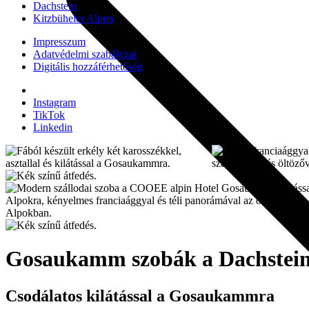
Dachstein
Kitzbüheler Alpen
Impresszum
Adatvédelmi szabályzat
Digitális hozzáférhetőség
Instagram
TikTok
Linkedin
Gosaukamm szobák a Dachstei
Csodálatos kilátással a Gosaukammra