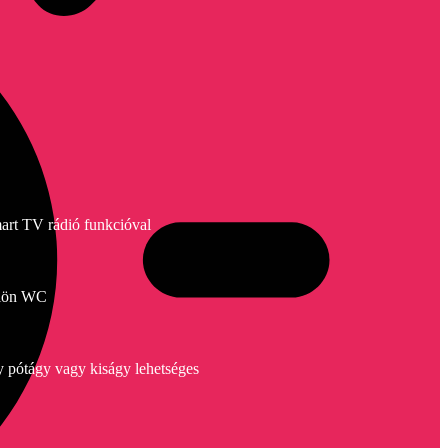
art TV rádió funkcióval
lön WC
y pótágy vagy kiságy lehetséges