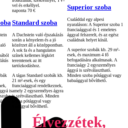
Superior szoba
naponta
70 €
Családdal egy alpesi
oba
Standard szoba
nyaraláson: A Superior szoba 1
franciaággyal és 1 emeletes
tein
A Dachstein való éjszakázás
ággyal felszerelt, és az egész
során a kényelem és a jó
családnak helyet kínál.
aló
közérzet áll a középpontban.
A superior szobák kb. 29 m²-
A sok fa és a hangulatos
esek, és maximum 4 fő
bából
színek kellemes légkört
befogadására alkalmasak. A
látás
teremtenek az itt
franciaágy 2 egyszemélyes
tartózkodáshoz.
ággyá is szétválasztható.
obák
A tágas Standard szobák kb.
Minden szoba pótággyal vagy
21 m²-esek, és egy
babaággyal bővíthető.
nek,
franciaággyal rendelkeznek,
ggyá is
amely 2 egyszemélyes ágyra
 szoba
is szétválasztható. Minden
l
szoba pótággyal vagy
kisággyal bővíthető.
Élvezzétek,