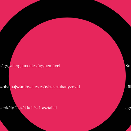
aágy, allergiamentes ágyneművel
Sm
zoba hajszárítóval és esővizes zuhanyzóval
kü
s erkély 2 székkel és 1 asztallal
eg