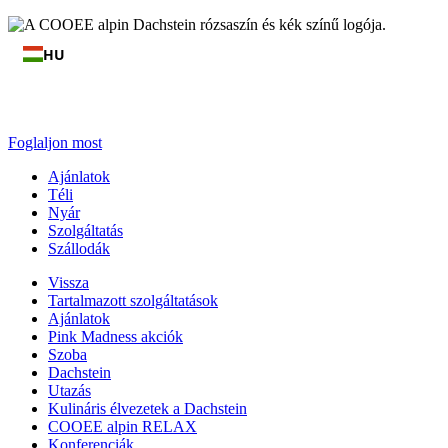
HU
Foglaljon most
Ajánlatok
Téli
Nyár
Szolgáltatás
Szállodák
Vissza
Tartalmazott szolgáltatások
Ajánlatok
Pink Madness akciók
Szoba
Dachstein
Utazás
Kulináris élvezetek a Dachstein
COOEE alpin RELAX
Konferenciák