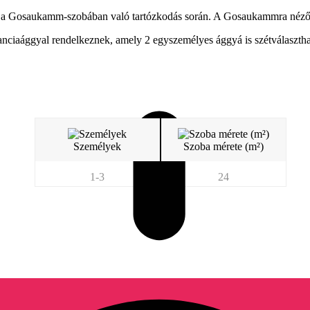
t a Gosaukamm-szobában való tartózkodás során. A Gosaukammra néző szo
nciaággyal rendelkeznek, amely 2 egyszemélyes ággyá is szétválasztha
Személyek
Szoba mérete (m²)
1-3
24