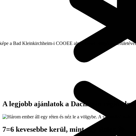
A legjobb ajánlatok a Dachstein régió alpe
7=6 kevesebbe kerül, mint egy Rolex 💫