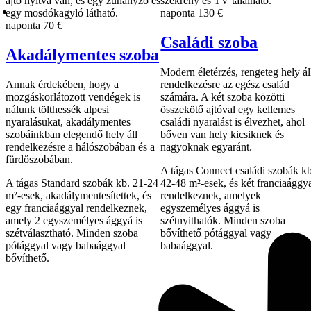
naponta
130 €
naponta
70 €
Családi szoba
Akadálymentes szoba
Modern életérzés, rengeteg hely ál
Annak érdekében, hogy a
rendelkezésre az egész család
mozgáskorlátozott vendégek is
számára. A két szoba közötti
nálunk tölthessék alpesi
összekötő ajtóval egy kellemes
nyaralásukat, akadálymentes
családi nyaralást is élvezhet, ahol
szobáinkban elegendő hely áll
bőven van hely kicsiknek és
rendelkezésre a hálószobában és a
nagyoknak egyaránt.
fürdőszobában.
A tágas Connect családi szobák kb
A tágas Standard szobák kb. 21-24
42-48 m²-esek, és két franciaággy
m²-esek, akadálymentesítettek, és
rendelkeznek, amelyek
egy franciaággyal rendelkeznek,
egyszemélyes ággyá is
amely 2 egyszemélyes ággyá is
szétnyithatók. Minden szoba
szétválasztható. Minden szoba
bővíthető pótággyal vagy
pótággyal vagy babaággyal
babaággyal.
bővíthető.