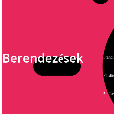
Berendezések
Franci
Fürdős
5 m²-e