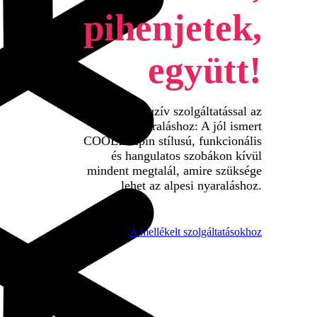
pihenjetek,
együtt!
Számos inkluzív szolgáltatással az
alpesi nyaraláshoz: A jól ismert
COOEE alpin stílusú, funkcionális
és hangulatos szobákon kívül
mindent megtalál, amire szüksége
lehet az alpesi nyaraláshoz.
A mellékelt szolgáltatásokhoz