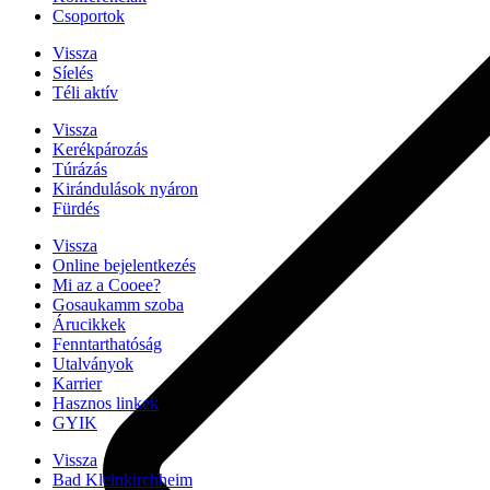
Csoportok
Vissza
Síelés
Téli aktív
Vissza
Kerékpározás
Túrázás
Kirándulások nyáron
Fürdés
Vissza
Online bejelentkezés
Mi az a Cooee?
Gosaukamm szoba
Árucikkek
Fenntarthatóság
Utalványok
Karrier
Hasznos linkek
GYIK
Vissza
Bad Kleinkirchheim