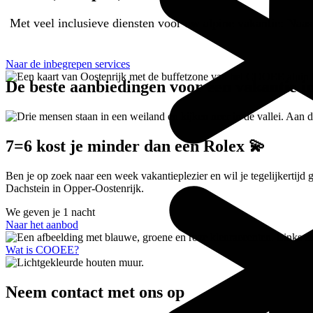
Met veel inclusieve diensten voor uw alpine vakantie: Naas
Naar de inbegrepen services
De beste aanbiedingen voor een vakantie in
7=6 kost je minder dan een Rolex 💫
Ben je op zoek naar een week vakantieplezier en wil je tegelijkertij
Dachstein in Opper-Oostenrijk.
We geven je
1 nacht
Naar het aanbod
Wat is COOEE?
Neem contact met ons op