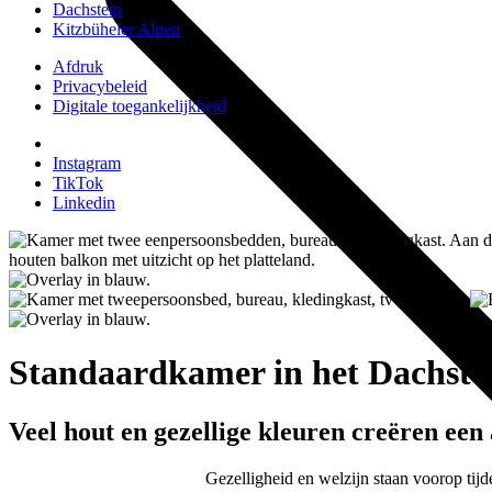
Dachstein
Kitzbüheler Alpen
Afdruk
Privacybeleid
Digitale toegankelijkheid
Instagram
TikTok
Linkedin
Standaardkamer in het Dachste
Veel hout en gezellige kleuren creëren ee
Gezelligheid en welzijn staan voorop tijd