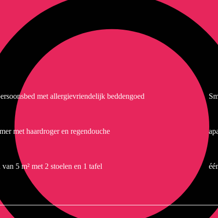
rsoonsbed met allergievriendelijk beddengoed
Sm
mer met haardroger en regendouche
ap
 van 5 m² met 2 stoelen en 1 tafel
éé