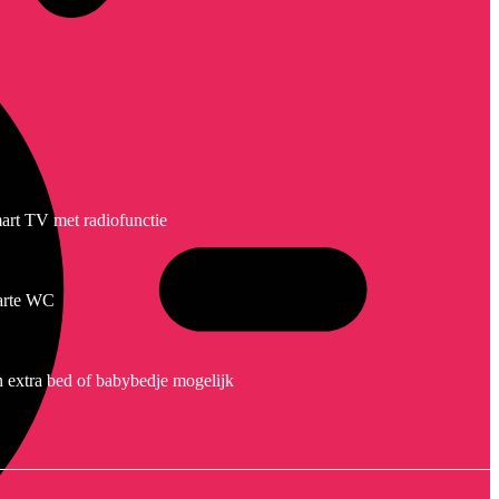
art TV met radiofunctie
arte WC
n extra bed of babybedje mogelijk