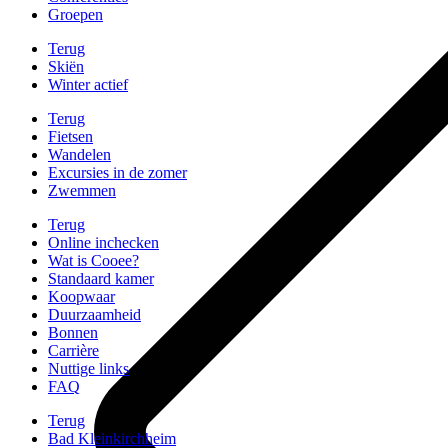
Groepen
Terug
Skiën
Winter actief
Terug
Fietsen
Wandelen
Excursies in de zomer
Zwemmen
Terug
Online inchecken
Wat is Cooee?
Standaard kamer
Koopwaar
Duurzaamheid
Bonnen
Carrière
Nuttige links
FAQ
Terug
Bad Kleinkirchheim