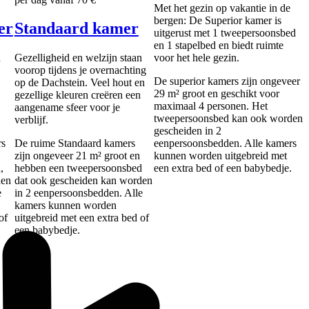
Met het gezin op vakantie in de
bergen: De Superior kamer is
er
Standaard kamer
uitgerust met 1 tweepersoonsbed
en 1 stapelbed en biedt ruimte
n
Gezelligheid en welzijn staan
voor het hele gezin.
voorop tijdens je overnachting
De superior kamers zijn ongeveer
op de Dachstein. Veel hout en
29 m² groot en geschikt voor
gezellige kleuren creëren een
maximaal 4 personen. Het
aangename sfeer voor je
tweepersoonsbed kan ook worden
verblijf.
gescheiden in 2
rs
De ruime Standaard kamers
eenpersoonsbedden. Alle kamers
zijn ongeveer 21 m² groot en
kunnen worden uitgebreid met
,
hebben een tweepersoonsbed
een extra bed of een babybedje.
den
dat ook gescheiden kan worden
e
in 2 eenpersoonsbedden. Alle
kamers kunnen worden
of
uitgebreid met een extra bed of
een babybedje.