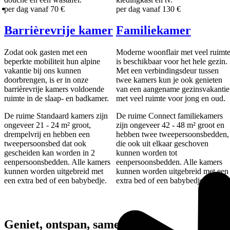
per dag vanaf
70 €
per dag vanaf
130 €
Barrièrevrije kamer
Familiekamer
Zodat ook gasten met een
Moderne woonflair met veel ruimt
beperkte mobiliteit hun alpine
is beschikbaar voor het hele gezin.
vakantie bij ons kunnen
Met een verbindingsdeur tussen
doorbrengen, is er in onze
twee kamers kun je ook genieten
barrièrevrije kamers voldoende
van een aangename gezinsvakantie
ruimte in de slaap- en badkamer.
met veel ruimte voor jong en oud.
De ruime Standaard kamers zijn
De ruime Connect familiekamers
ongeveer 21 - 24 m² groot,
zijn ongeveer 42 - 48 m² groot en
drempelvrij en hebben een
hebben twee tweepersoonsbedden,
tweepersoonsbed dat ook
die ook uit elkaar geschoven
gescheiden kan worden in 2
kunnen worden tot
eenpersoonsbedden. Alle kamers
eenpersoonsbedden. Alle kamers
kunnen worden uitgebreid met
kunnen worden uitgebreid met een
een extra bed of een babybedje.
extra bed of een babybedje.
Geniet, ontspan, samen!