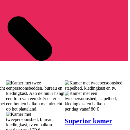
per dag vanaf
80 €
Superior kamer
per dag vanaf
70 €