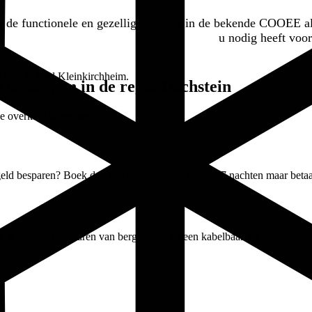
t de functionele en gezellige kamers in de bekende COOEE alpi
u nodig heeft voo
 de bergen in de regio Dachstein
d geld besparen? Boek dan ons arrangement, verblijf 7 nachten maar bet