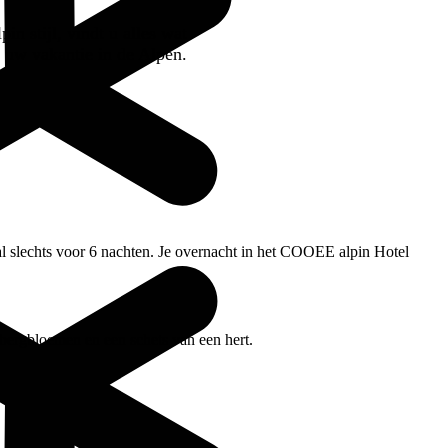
n stijl, vindt u alles wat
r uw vakantie in de Alpen.
aal slechts voor 6 nachten. Je overnacht in het COOEE alpin Hotel