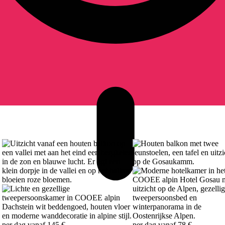
per dag vanaf
145 €
per dag vanaf
78 €