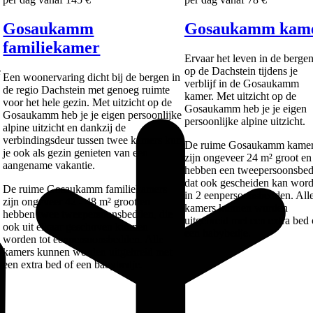
Gosaukamm
Gosaukamm kam
familiekamer
Ervaar het leven in de berge
e
op de Dachstein tijdens je
Een woonervaring dicht bij de bergen in
verblijf in de Gosaukamm
de regio Dachstein met genoeg ruimte
kamer. Met uitzicht op de
voor het hele gezin. Met uitzicht op de
Gosaukamm heb je je eigen
Gosaukamm heb je je eigen persoonlijke
persoonlijke alpine uitzicht.
alpine uitzicht en dankzij de
verbindingsdeur tussen twee kamers kun
De ruime Gosaukamm kame
je ook als gezin genieten van een
zijn ongeveer 24 m² groot en
aangename vakantie.
hebben een tweepersoonsbed
dat ook gescheiden kan wor
De ruime Gosaukamm familiekamers
in 2 eenpersoonsbedden. All
zijn ongeveer 42 - 48 m² groot en
kamers kunnen worden
hebben twee tweepersoonsbedden, die
uitgebreid met een extra bed 
ook uit elkaar geschoven kunnen
een babybedje.
worden tot eenpersoonsbedden. Alle
kamers kunnen worden uitgebreid met
een extra bed of een babybedje.