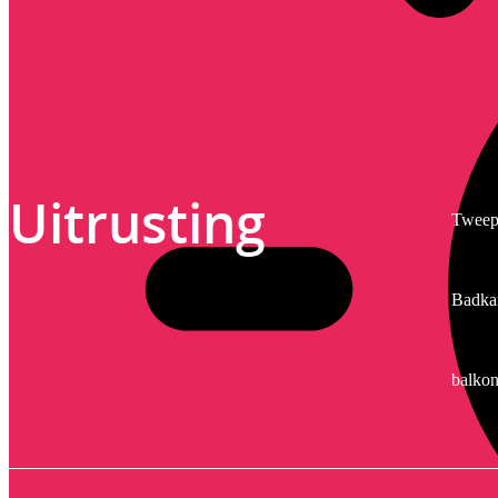
Uitrusting
Tweepe
Badka
balkon