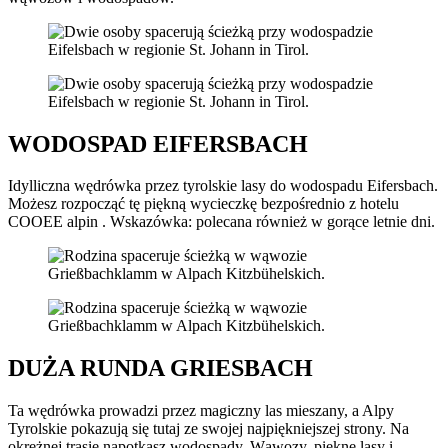
WODOSPAD EIFERSBACH
Idylliczna wędrówka przez tyrolskie lasy do wodospadu Eifersbach.
Możesz rozpocząć tę piękną wycieczkę bezpośrednio z hotelu
COOEE alpin . Wskazówka: polecana również w gorące letnie dni.
DUŻA RUNDA GRIESBACH
Ta wędrówka prowadzi przez magiczny las mieszany, a Alpy
Tyrolskie pokazują się tutaj ze swojej najpiękniejszej strony. Na
okrężnej trasie napotkasz wodospady. Wąwozy, piękne lasy i