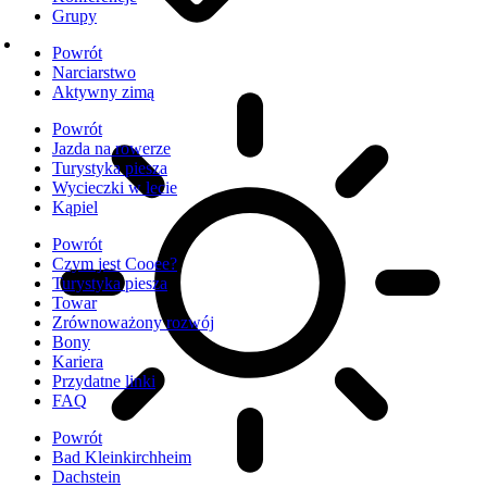
Grupy
Powrót
Narciarstwo
Aktywny zimą
Powrót
Jazda na rowerze
Turystyka piesza
Wycieczki w lecie
Kąpiel
Powrót
Czym jest Cooee?
Turystyka piesza
Towar
Zrównoważony rozwój
Bony
Kariera
Przydatne linki
FAQ
Powrót
Bad Kleinkirchheim
Dachstein