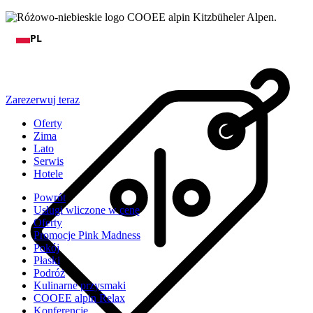
PL
Zarezerwuj teraz
Oferty
Zima
Lato
Serwis
Hotele
Powrót
Usługi wliczone w cenę
Oferty
Promocje Pink Madness
Pokój
Płaski
Podróż
Kulinarne przysmaki
COOEE alpin Relax
Konferencje