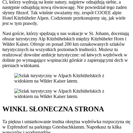
Ci, którzy wędrują na łonie natury, najpierw odnajdują siebie, a
następnie odnajdują nową równowagę. Nie powiedział tego żaden
słynny filozof. Tak właśnie uważamy my, zespół COOEE alpin
Hotel Kitzbüheler Alpen. Codziennie przekonujemy się, jak wiele
jest w tym prawdy.
Nasi goście, którzy spędzają u nas wakacje w St. Johann, doceniają
obszar turystyczny Alp Kitzbühelskich między Kitzbüheler Horn i
Wilder Kaiser. Oferuje on ponad 200 km oznakowanych szlaków
turystycznych na wszystkich poziomach trudności. Możesz tu
realizować dowolne ambicje turystyczne: od łatwych wędrówek w
dolinie po wymagające wspinaczki górskie z zapierającymi dech w
piersiach widokami.
WINKL SŁONECZNA STRONA
Ta piękna i umiarkowanie trudna okrężna wędrówka rozpoczyna się
w Erpfendorf na parkingu Griesbachklamm. Napotkasz tu kilka
wąwozów i wodospadów.