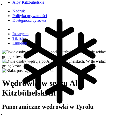
Alpy Kitzbühelskie
Nadruk
Polityka prywatności
Dostępność cyfrowa
Instagram
TikTok
Linkedin
Wędrówki w sercu Alp
Kitzbühelskich
Panoramiczne wędrówki w Tyrolu