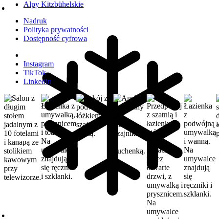
Alpy Kitzbühelskie
Nadruk
Polityka prywatności
Dostępność cyfrowa
Instagram
TikTok
Linkedin