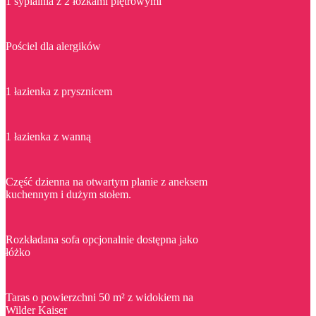
1 sypialnia z 2 łóżkami piętrowymi
Pościel dla alergików
1 łazienka z prysznicem
1 łazienka z wanną
Część dzienna na otwartym planie z aneksem
kuchennym i dużym stołem.
Rozkładana sofa opcjonalnie dostępna jako
łóżko
Taras o powierzchni 50 m² z widokiem na
Wilder Kaiser