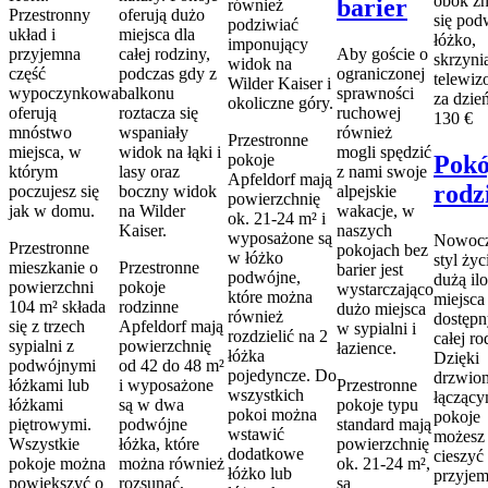
barier
również
Przestronny
oferują dużo
podziwiać
układ i
miejsca dla
imponujący
przyjemna
całej rodziny,
Aby goście o
widok na
część
podczas gdy z
ograniczonej
Wilder Kaiser i
wypoczynkowa
balkonu
sprawności
za dzie
okoliczne góry.
oferują
roztacza się
ruchowej
130 €
mnóstwo
wspaniały
również
Przestronne
miejsca, w
widok na łąki i
mogli spędzić
pokoje
Pokó
którym
lasy oraz
z nami swoje
Apfeldorf mają
rodz
poczujesz się
boczny widok
alpejskie
powierzchnię
jak w domu.
na Wilder
wakacje, w
ok. 21-24 m² i
Kaiser.
naszych
wyposażone są
Nowocz
Przestronne
pokojach bez
w łóżko
styl życ
mieszkanie o
Przestronne
barier jest
podwójne,
dużą ilo
powierzchni
pokoje
wystarczająco
które można
miejsca 
104 m² składa
rodzinne
dużo miejsca
również
dostępn
się z trzech
Apfeldorf mają
w sypialni i
rozdzielić na 2
całej ro
sypialni z
powierzchnię
łazience.
łóżka
Dzięki
podwójnymi
od 42 do 48 m²
pojedyncze. Do
drzwio
łóżkami lub
i wyposażone
Przestronne
wszystkich
łącząc
łóżkami
są w dwa
pokoje typu
pokoi można
pokoje
piętrowymi.
podwójne
standard mają
wstawić
możesz
Wszystkie
łóżka, które
powierzchnię
dodatkowe
cieszyć 
pokoje można
można również
ok. 21-24 m²,
łóżko lub
przyje
powiększyć o
rozsunąć,
są