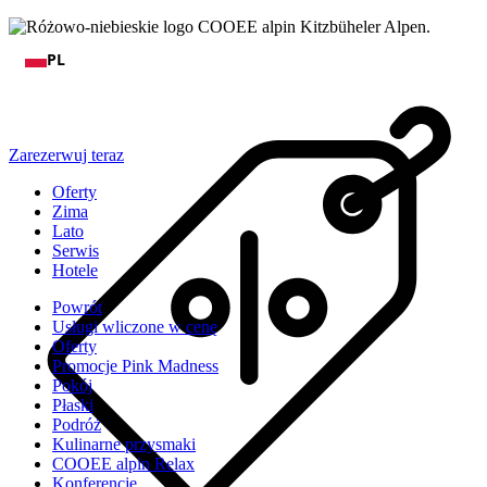
PL
Zarezerwuj teraz
Oferty
Zima
Lato
Serwis
Hotele
Powrót
Usługi wliczone w cenę
Oferty
Promocje Pink Madness
Pokój
Płaski
Podróż
Kulinarne przysmaki
COOEE alpin Relax
Konferencje