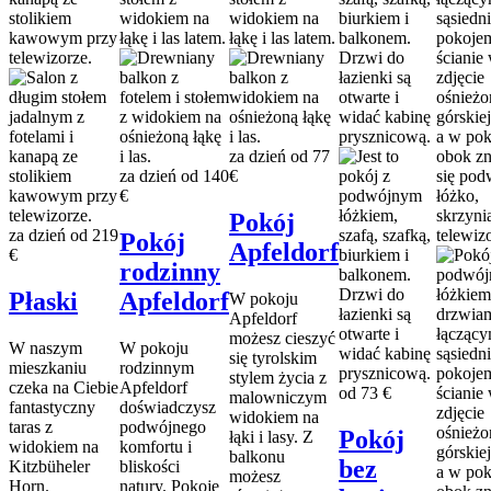
za dzień od
77
za dzień od
140
€
€
Pokój
za dzień od
219
Pokój
Apfeldorf
€
rodzinny
Płaski
Apfeldorf
W pokoju
Apfeldorf
możesz cieszyć
W naszym
W pokoju
się tyrolskim
mieszkaniu
rodzinnym
stylem życia z
czeka na Ciebie
Apfeldorf
od
73 €
malowniczym
fantastyczny
doświadczysz
widokiem na
taras z
podwójnego
Pokój
łąki i lasy. Z
widokiem na
komfortu i
balkonu
bez
Kitzbüheler
bliskości
możesz
Horn.
natury. Pokoje