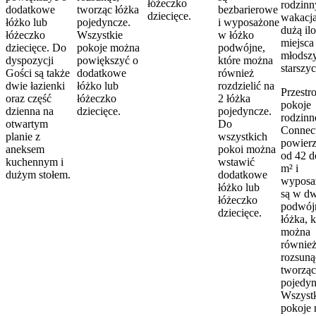
łóżeczko
rodzin
dodatkowe
tworząc łóżka
bezbarierowe
dziecięce.
wakacj
łóżko lub
pojedyncze.
i wyposażone
dużą ilo
łóżeczko
Wszystkie
w łóżko
miejsca
dziecięce. Do
pokoje można
podwójne,
młodszy
dyspozycji
powiększyć o
które można
starszyc
Gości są także
dodatkowe
również
dwie łazienki
łóżko lub
rozdzielić na
Przestr
oraz część
łóżeczko
2 łóżka
pokoje
dzienna na
dziecięce.
pojedyncze.
rodzinn
otwartym
Do
Connec
planie z
wszystkich
powierz
aneksem
pokoi można
od 42 d
kuchennym i
wstawić
m² i
dużym stołem.
dodatkowe
wyposa
łóżko lub
są w d
łóżeczko
podwój
dziecięce.
łóżka, k
można
równie
rozsuną
tworząc
pojedyn
Wszyst
pokoje