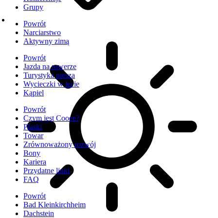
Grupy
Powrót
Narciarstwo
Aktywny zimą
Powrót
Jazda na rowerze
Turystyka piesza
Wycieczki w lecie
Kąpiel
Powrót
Czym jest Cooee?
Płaski
Towar
Zrównoważony rozwój
Bony
Kariera
Przydatne linki
FAQ
Powrót
Bad Kleinkirchheim
Dachstein