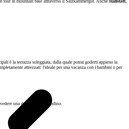
e un tour in mountain bike attraverso il Salzkammergut. Anche
Hallstatt
,
ali è la terrazza soleggiata, dalla quale potrai goderti appieno la
pletamente attrezzati: l'ideale per una vacanza con i bambini o per