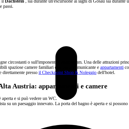
 il
Dachstein
, sia durante un'escursione ai laghi di Gosau sia durant
e passi.
gne circostanti o sull'imponente Gosaukamm. Una delle attrazioni princip
nibili spaziose camere familiari con porta comunicante e
appartamenti
com
le direttamente presso
il Checkpoint Shop & Noleggio
dell'hotel.
 Alta Austria: appartamenti e camere