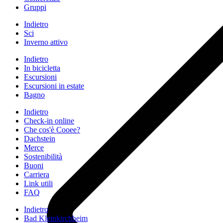
Gruppi
Indietro
Sci
Inverno attivo
Indietro
In bicicletta
Escursioni
Escursioni in estate
Bagno
Indietro
Check-in online
Che cos'è Cooee?
Dachstein
Merce
Sostenibilità
Buoni
Carriera
Link utili
FAQ
Indietro
Bad Kleinkirchheim