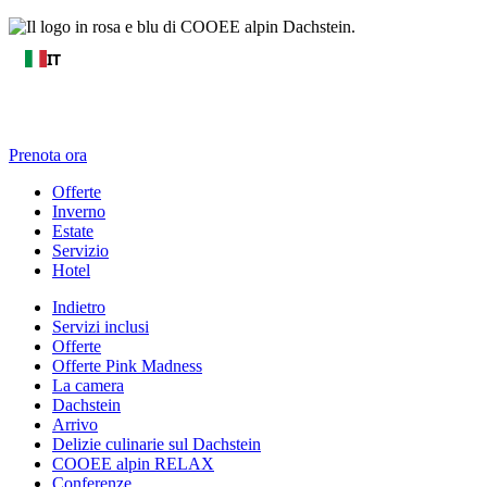
IT
Prenota ora
Offerte
Inverno
Estate
Servizio
Hotel
Indietro
Servizi inclusi
Offerte
Offerte Pink Madness
La camera
Dachstein
Arrivo
Delizie culinarie sul Dachstein
COOEE alpin RELAX
Conferenze