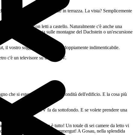
' di aria fresca di montagna, uscite in terrazza. La vista? Semplicemente
camera per bambini con letti a castello. Naturalmente c'è anche una
oglienti dopo una giornata sulle montagne del Dachstein o un'escursione
ut, il vostro soggiorno da noi sarà doppiamente indimenticabile.
 che si estende per tutta la profondità dell'edificio. E la cosa più
di sul divano mentre la TV fa da sottofondo. E se volete prendere una
liente zona pranzo. Ma non è tutto! Un totale di sei camere da letto vi
 lederhosen e partite per il Salzkammergut! A Gosau, nella splendida