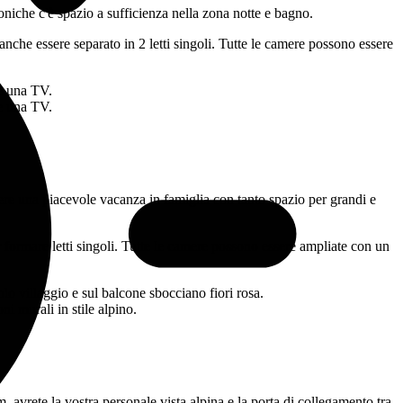
toniche c'è spazio a sufficienza nella zona notte e bagno.
che essere separato in 2 letti singoli. Tutte le camere possono essere
rere una piacevole vacanza in famiglia con tanto spazio per grandi e
formare letti singoli. Tutte le camere possono essere ampliate con un
 avrete la vostra personale vista alpina e la porta di collegamento tra