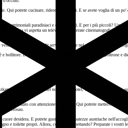
er d'occhio.
le. Qui potrete cucinare, ridere e divertirvi. E se avete voglia di un po
 letti matrimoniali paradisiaci e confortevoli. E per i più piccoli? Una 
in ogni stanza vi aspetta un televisore, per serate cinematografiche acc
e e venite a Gosau. Con molti servizi inclusi e nel cuore del Salzkammerg
ammergut, al 4° piano del nostro aparthotel, vi aspetta una casa da sogno
ualità, progettato con attenzione ai dettagli. Qui potrete mettervi como
ista su Gosau.
o cuore desidera. E potrete gustare le prelibatezze austriache nell'accog
gno e toilette propri. Allora, cosa state aspettando? Preparate i vostri