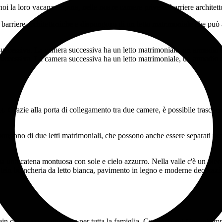
oi la loro vacanza alpina, nelle nostre camere prive di barriere architet
arriere architettoniche e dispongono di un letto matrimoniale che può an
a. Grazie alla porta di collegamento tra due camere, è possibile trascor
ongono di due letti matrimoniali, che possono anche essere separati per 
n con spazio sufficiente per tutta la famiglia. Con vista sul Gosaukamm,