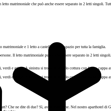
etto matrimoniale che può anche essere separato in 2 letti singoli. Tu
 matrimoniale e 1 letto a castello e offre spazio per tutta la famiglia.
rsone. Il letto matrimoniale può anche essere separato in 2 letti singol
att? Che ne dite di due? Sì, avete letto bene. Nel nostro aparthotel di G