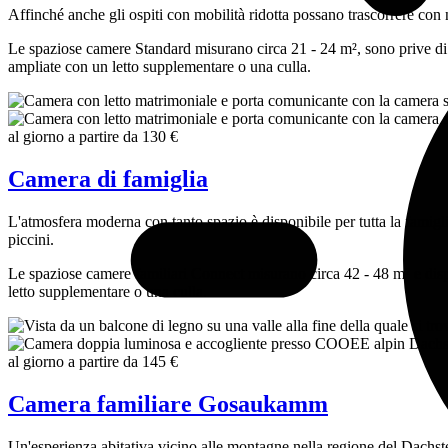
Affinché anche gli ospiti con mobilità ridotta possano trascorrere con n
Le spaziose camere Standard misurano circa 21 - 24 m², sono prive di b
ampliate con un letto supplementare o una culla.
al giorno a partire da
130 €
Camera di famiglia
L'atmosfera moderna con tanto spazio è disponibile per tutta la famigli
piccini.
Le spaziose camere familiari Connect misurano circa 42 - 48 m² e disp
letto supplementare o una culla.
al giorno a partire da
145 €
Camera familiare Gosaukamm
Un'esperienza abitativa vicino alle montagne nella regione del Dachstei