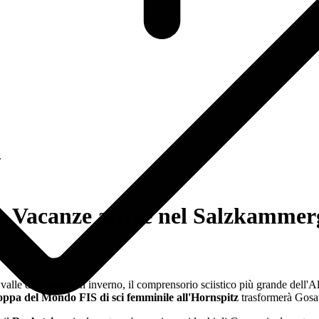
 Vacanze attive nel Salzkammer
n
lle del Gosau. In inverno, il comprensorio sciistico più grande dell'Al
ppa del Mondo FIS di sci femminile
all'Hornspitz
trasformerà Gosa