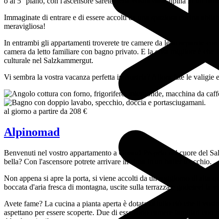
o al 5° piano, con l'ascensore sarete nella vostra casa alpina in un batt
Immaginate di entrare e di essere accolti da una spaziosa cucina abitabi
meravigliosa!
In entrambi gli appartamenti troverete tre camere da letto separate con
camera da letto familiare con bagno privato. E la cosa migliore è che 
culturale nel Salzkammergut.
Vi sembra la vostra vacanza perfetta in Austria? Allora fate le valigi
al giorno a partire da
208 €
Alpinomad
Benvenuti nel vostro appartamento a Gosau! Proprio nel cuore del Salzk
bella? Con l'ascensore potrete arrivare in cima in un batter d'occhio.
Non appena si apre la porta, si viene accolti da un soggiorno di alta q
boccata d'aria fresca di montagna, uscite sulla terrazza e godetevi la v
Avete fame? La cucina a pianta aperta è dotata di tutto ciò che il vostr
aspettano per essere scoperte. Due di esse sono camere familiari con ba