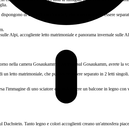
lia.
spongono di due letti matrimoniali, che possono anche essere separati 
giorno nella camera Gosaukamm. Con vista sul Gosaukamm, avrete la vost
 letto matrimoniale, che può anche essere separato in 2 letti singoli.
ul Dachstein. Tanto legno e colori accoglienti creano un'atmosfera piace