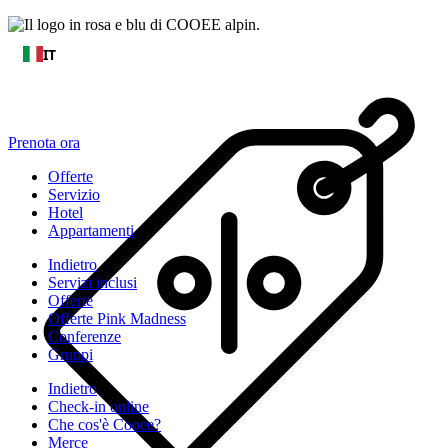
IT
Prenota ora
Offerte
Servizio
Hotel
Appartamenti
Indietro
Servizi inclusi
Offerte
Offerte Pink Madness
Conferenze
Gruppi
Indietro
Check-in online
Che cos'è Cooee?
Merce