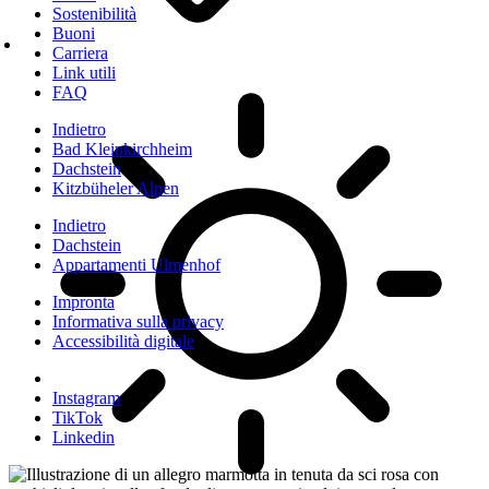
Sostenibilità
Buoni
Carriera
Link utili
FAQ
Indietro
Bad Kleinkirchheim
Dachstein
Kitzbüheler Alpen
Indietro
Dachstein
Appartamenti Ulmenhof
Impronta
Informativa sulla privacy
Accessibilità digitale
Instagram
TikTok
Linkedin