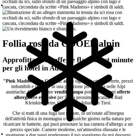
Follia rosa da COOEE alpin
Approfitta delle offerte flash e last minute
per gli hotel in Austria
"Pink Madness" su COOEE alpin
significa: ottime offerte, prezzi
imbattibili e vacanze in una posizione privilegiata nelle Alpi
austriache. Con
le
nostre
vendite lampo
potrai assicurarti
offerte
alberghiere esclusive
per la tua prossima vacanza a Bad
Kleinkirchheim, Gosau o St. Johann in Tirol.
Che si tratti di una fuga last minute, di un'estate all'insegna
dell'attività fisica in montagna o di qualche giorno nella natura per
ricaricare le batterie, qui puoi prenotare la tua camera d'albergo a un
prezzo speciale. Camere moderne, un'atmosfera rilassata e le
montagne a due passi renderanno il tuo soggiorno da noi davvero