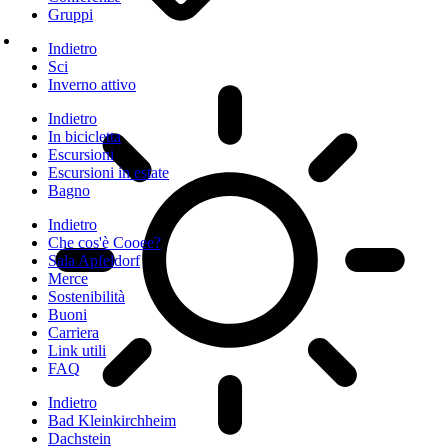
Gruppi
Indietro
Sci
Inverno attivo
Indietro
In bicicletta
Escursioni
Escursioni in estate
Bagno
Indietro
Che cos'è Cooee?
Sala Apfeldorf
Merce
Sostenibilità
Buoni
Carriera
Link utili
FAQ
Indietro
Bad Kleinkirchheim
Dachstein