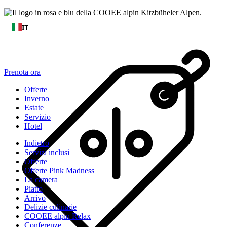
IT
Prenota ora
Offerte
Inverno
Estate
Servizio
Hotel
Indietro
Servizi inclusi
Offerte
Offerte Pink Madness
La camera
Piatto
Arrivo
Delizie culinarie
COOEE alpin Relax
Conferenze