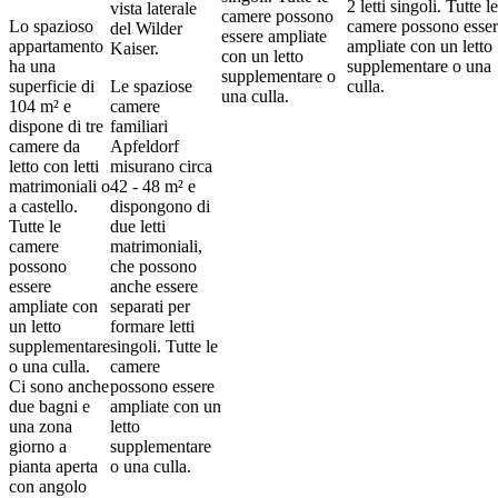
2 letti singoli. Tutte le
vista laterale
camere possono
Lo spazioso
camere possono esse
del Wilder
essere ampliate
appartamento
ampliate con un letto
Kaiser.
con un letto
ha una
supplementare o una
supplementare o
superficie di
Le spaziose
culla.
una culla.
104 m² e
camere
dispone di tre
familiari
camere da
Apfeldorf
letto con letti
misurano circa
matrimoniali o
42 - 48 m² e
a castello.
dispongono di
Tutte le
due letti
camere
matrimoniali,
possono
che possono
essere
anche essere
ampliate con
separati per
un letto
formare letti
supplementare
singoli. Tutte le
o una culla.
camere
Ci sono anche
possono essere
due bagni e
ampliate con un
una zona
letto
giorno a
supplementare
pianta aperta
o una culla.
con angolo