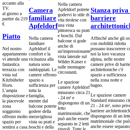
Nella camera
Camera
Stanza priva 
Apfeldorf potrete
al giorno a
godervi lo stile di
familiare
barriere
partire da
219
vita tirolese con
€
Apfeldorf
architettonic
una vista
pittoresca su prati
Piatto
e boschi. Dal
Nella camera
Affinché anche gli os
balcone si gode
familiare
con mobilità ridotta
anche di
Nel nostro
Apfeldorf il
possano trascorrere c
un'impressionante
appartamento
comfort e la
noi la loro vacanza
vista laterale sul
vi attende una
vicinanza alla
alpina, nelle nostre
Wilder Kaiser e
fantastica
natura sono
camere prive di barri
sulle montagne
terrazza con
raddoppiati. Le
architettoniche c'è
circostanti.
vista sul
camere offrono
spazio a sufficienza
Kitzbüheler
spazio a
nella zona notte e
Le spaziose
Horn.
sufficienza per
bagno.
camere Apfeldorf
L'ampia
tutta la
misurano circa 21
Le spaziose camere
disposizione e
famiglia,
- 24 m² e
Standard misurano ci
la piacevole
mentre dal
dispongono di un
21 - 24 m², sono priv
zona
balcone potrete
letto
barriere architettonic
soggiorno
godere della
matrimoniale, che
dispongono di un lett
offrono molto
meravigliosa
può anche essere
matrimoniale che può
spazio per
vista su prati e
separato in 2 letti
anche essere separato
sentirsi a casa.
boschi e della
singoli. Tutte le